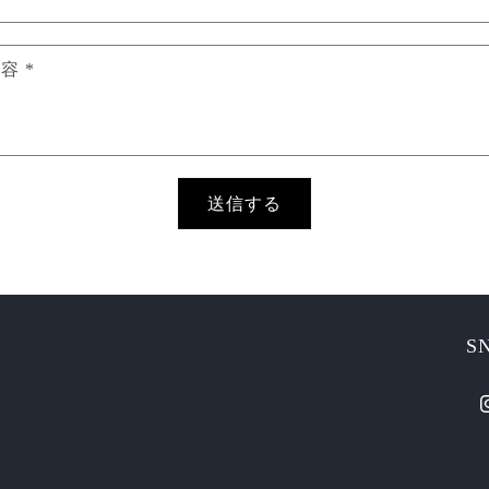
内容
*
送信する
S
I