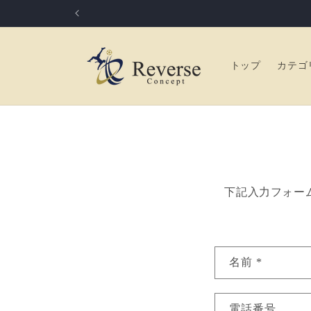
コンテ
ンツに
進む
トップ
カテゴ
下記入力フォー
お
名前
*
問
い
電話番号